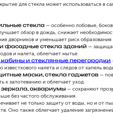
крытие для стекла может использоваться в с
ильные стекла
— особенно лобовые, боков
лучшает обзор в дождь, снижает необходимос
ния дворников и уменьшает риск образования 
и фасадные стекла зданий
— защищае
одов и налета, облегчает мытье.
кабины и стеклянные перегородки
 известкового налета и следов от капель вод
щитные маски, стекла гаджетов
— по
ь к запотеванию и облегчает уход.
 зеркала, аквариумы
— сохраняют проз
ьше без частого обслуживания.
чивает не только защиту от воды, но и от пыли
тв. Оно также облегчает удаление загрязнени