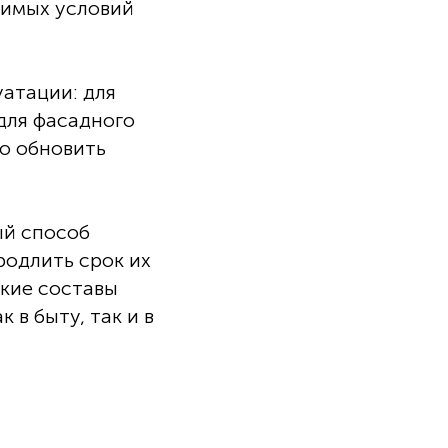
тимых условий
уатации: для
для фасадного
но обновить
ый способ
родлить срок их
акие составы
 в быту, так и в