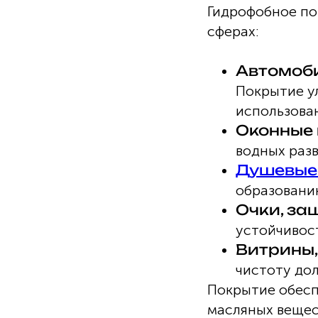
Гидрофобное по
сферах:
Автомоб
Покрытие у
использова
Оконные 
водных разв
Душевые 
образованию
Очки, за
устойчивост
Витрины,
чистоту дол
Покрытие обеспе
масляных вещес