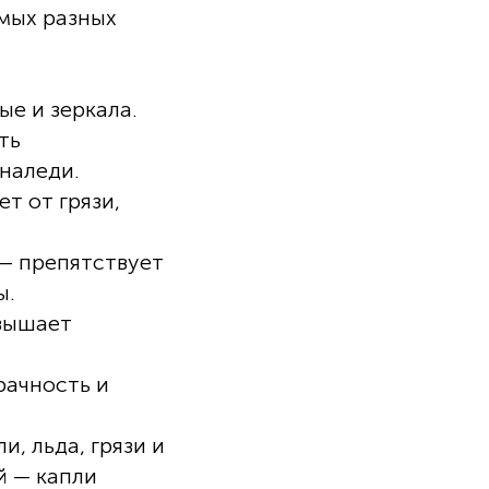
амых разных
ые и зеркала.
ть
наледи.
т от грязи,
— препятствует
ы.
вышает
рачность и
, льда, грязи и
й — капли