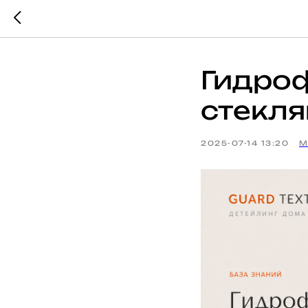
Гидро
стекля
2025-07-14 13:20
М