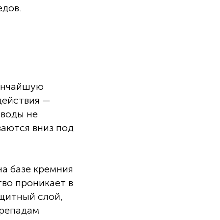
едов.
тончайшую
действия —
 воды не
ваются вниз под
на базе кремния
тво проникает в
ащитный слой,
ерепадам