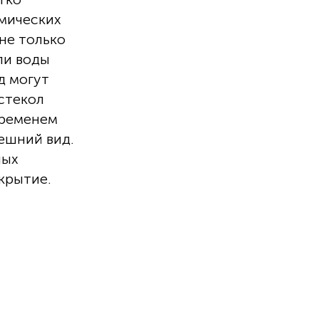
имических
не только
ли воды
д могут
 стекол
временем
ешний вид.
ных
крытие.