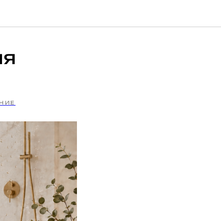
ля
НИЕ