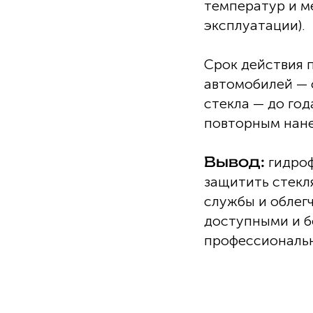
температур и м
эксплуатации).
Срок действия п
автомобилей — 
стекла — до го
повторным нан
Вывод:
гидроф
защитить стекля
службы и облег
доступными и бе
профессиональ