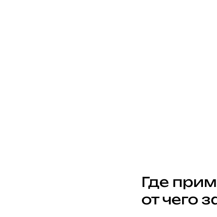
Где при
от чего 