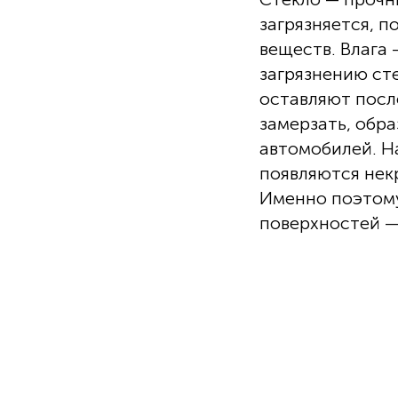
загрязняется, п
веществ. Влага 
загрязнению ст
оставляют после
замерзать, обра
автомобилей. На
появляются нек
Именно поэтому
поверхностей —