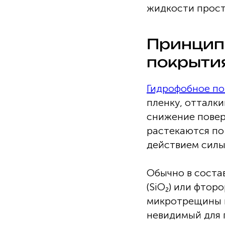
жидкости прост
Принцип
покрыти
Гидрофобное п
пленку, отталк
снижение повер
растекаются по 
действием силы
Обычно в соста
(SiO₂) или фтор
микротрещины и
невидимый для г