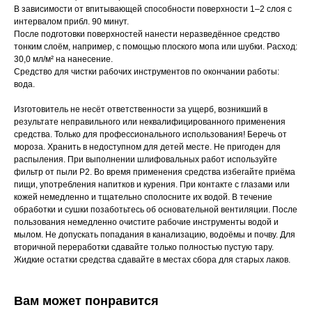
В зависимости от впитывающей способности поверхности 1‒2 слоя с
интервалом прибл. 90 минут.
После подготовки поверхностей нанести неразведённое средство
тонким слоём, например, с помощью плоского мопа или шубки. Расход:
30,0 мл/м² на нанесение.
Средство для чистки рабочих инструментов по окончании работы:
вода.
Изготовитель не несёт ответственности за ущерб, возникший в
результате неправильного или неквалифицированного применения
средства. Только для профессионального использования! Беречь от
мороза. Хранить в недоступном для детей месте. Не пригоден для
распыления. При выполнении шлифовальных работ используйте
фильтр от пыли P2. Во время применения средства избегайте приёма
пищи, употребления напитков и курения. При контакте с глазами или
кожей немедленно и тщательно сполосните их водой. В течение
обработки и сушки позаботьтесь об основательной вентиляции. После
пользования немедленно очистите рабочие инструменты водой и
мылом. Не допускать попадания в канализацию, водоёмы и почву. Для
вторичной переработки сдавайте только полностью пустую тару.
Жидкие остатки средства сдавайте в местах сбора для старых лаков.
Вам может понравится