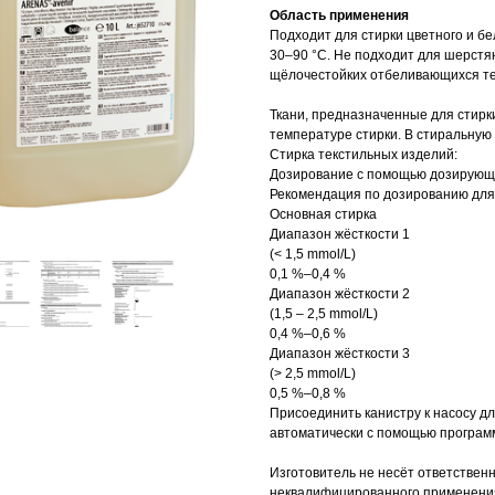
Область применения
Подходит для стирки цветного и бе
30–90 °С. Не подходит для шерст
щёлочестойких отбеливающихся те
Ткани, предназначенные для стирк
температуре стирки. В стиральную
Стирка текстильных изделий:
Дозирование с помощью дозирующ
Рекомендация по дозированию дл
Основная стирка
Диапазон жёсткости 1
(< 1,5 mmol/L)
0,1 %–0,4 %
Диапазон жёсткости 2
(1,5 – 2,5 mmol/L)
0,4 %–0,6 %
Диапазон жёсткости 3
(> 2,5 mmol/L)
0,5 %–0,8 %
Присоединить канистру к насосу дл
автоматически с помощью програм
Изготовитель не несёт ответственн
неквалифицированного применения