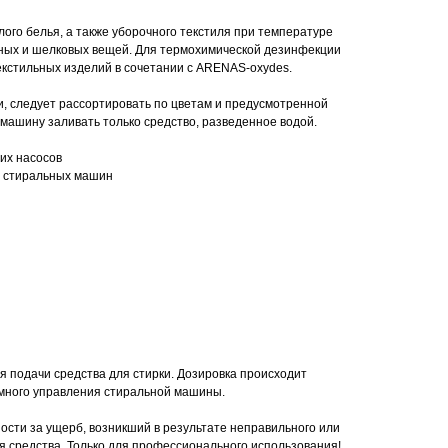
лого белья, а также уборочного текстиля при температуре
яных и шелковых вещей. Для термохимической дезинфекции
кстильных изделий в сочетании с ARENAS-oxydes.
и, следует рассортировать по цветам и предусмотренной
 машину заливать только средство, разведенное водой.
их насосов
я стиральных машин
я подачи средства для стирки. Дозировка происходит
много управления стиральной машины.
ости за ущерб, возникший в результате неправильного или
 средства. Только для профессионального использования!