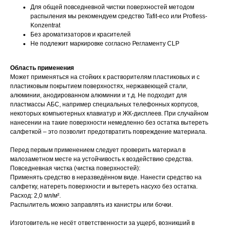
Для общей повседневной чистки поверхностей методом
распыления мы рекомендуем средство Tafit-eco или Profless-
Konzentrat
Без ароматизаторов и красителей
Не подлежит маркировке согласно Регламенту CLP
Область применения
Может применяться на стойких к растворителям пластиковых и с
пластиковым покрытием поверхностях, нержавеющей стали,
алюминии, анодированном алюминии и т.д. Не подходит для
пластмассы АБС, например специальных телефонных корпусов,
некоторых компьютерных клавиатур и ЖК-дисплеев. При случайном
нанесении на такие поверхности немедленно без остатка вытереть
салфеткой – это позволит предотвратить повреждение материала.
Перед первым применением следует проверить материал в
малозаметном месте на устойчивость к воздействию средства.
Повседневная чистка (чистка поверхностей):
Применять средство в неразведённом виде. Нанести средство на
салфетку, натереть поверхности и вытереть насухо без остатка.
Расход: 2,0 мл/м².
Распылитель можно заправлять из канистры или бочки.
Изготовитель не несёт ответственности за ущерб, возникший в