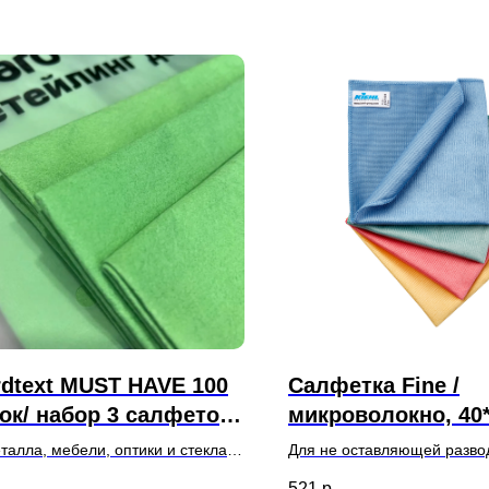
dtext MUST HAVE 100
Салфетка Fine /
ок/ набор 3 салфеток
микроволокно, 40*
етканой микрофибры/
300 гр/м.кв.
талла, мебели, оптики и стекла,
Для не оставляющей разво
етки для уборки/
ники, смахивания пыли,
гладких и мелкошероховат
521
р.