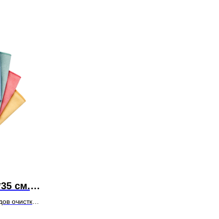
35 см.,
дов очистки
ых