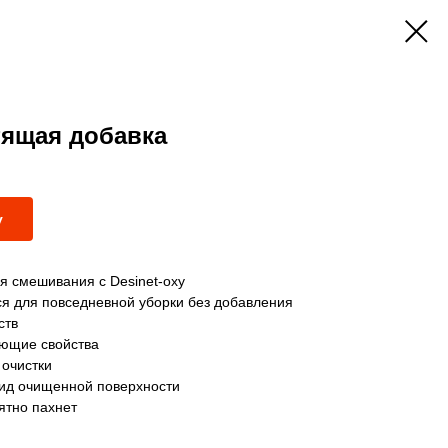
тящая добавка
у
я смешивания с Desinet-oxy
я для повседневной уборки без добавления
ств
ющие свойства
очистки
вид очищенной поверхности
ятно пахнет