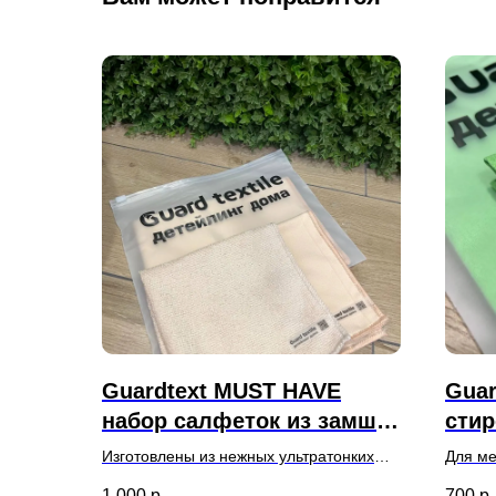
Guardtext MUST HAVE
Guar
набор салфеток из замши
стир
и микрофибры/ салфетки
из н
Изготовлены из нежных ультратонких
Для ме
из замши для уборки/
салф
волокон, что идеально подходит для
оргтех
1 000
р.
700
р.