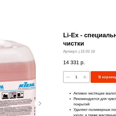
Li-Ex - специал
чистки
Артикул:
j 15 02 10
14 331
р.
В корзин
Активно чистящее малоп
Рекомендуется для чувс
покрытий
Удаляет полимерные пок
уходу, а также масляны