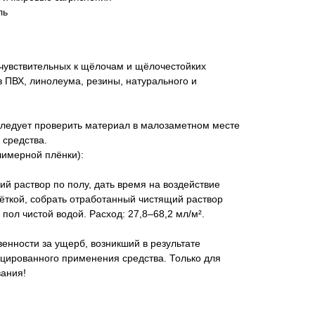
ль
 чувствительных к щёлочам и щёлочестойких
з ПВХ, линолеума, резины, натурального и
ледует проверить материал в малозаметном месте
 средства.
лимерной плёнки):
й раствор по полу, дать время на воздействие
щёткой, собрать отработанный чистящий раствор
пол чистой водой. Расход: 27,8‒68,2 мл/м².
венности за ущерб, возникший в результате
цированного применения средства. Только для
ания!