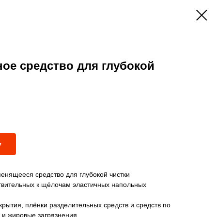
ьное средство для глубокой
у
енящееся средство для глубокой чистки
твительных к щёлочам эластичных напольных
рытия, плёнки разделительных средств и средств по
е и жировые загрязнения