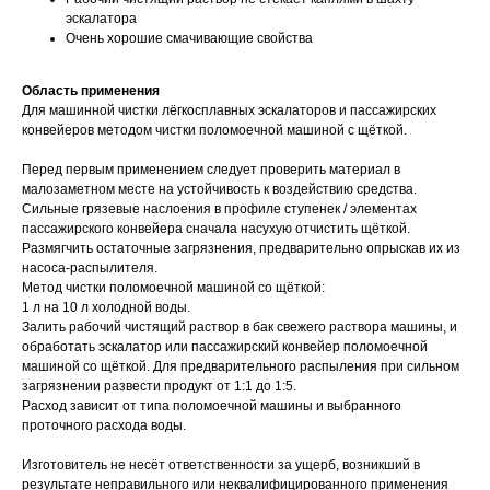
эскалатора
Очень хорошие смачивающие свойства
Область применения
Для машинной чистки лёгкосплавных эскалаторов и пассажирских
конвейеров методом чистки поломоечной машиной с щёткой.
Перед первым применением следует проверить материал в
малозаметном месте на устойчивость к воздействию средства.
Сильные грязевые наслоения в профиле ступенек / элементах
пассажирского конвейера сначала насухую отчистить щёткой.
Размягчить остаточные загрязнения, предварительно опрыскав их из
насоса-распылителя.
Метод чистки поломоечной машиной со щёткой:
1 л на 10 л холодной воды.
Залить рабочий чистящий раствор в бак свежего раствора машины, и
обработать эскалатор или пассажирский конвейер поломоечной
машиной со щёткой. Для предварительного распыления при сильном
загрязнении развести продукт от 1:1 до 1:5.
Расход зависит от типа поломоечной машины и выбранного
проточного расхода воды.
Изготовитель не несёт ответственности за ущерб, возникший в
результате неправильного или неквалифицированного применения