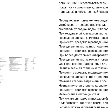
помещениях. Кислоточувствительн
покрытия на смесителях, латунь, 
природный и искусственный камен
Перед первым применением следуе
устойчивость к воздействию средс
смесители холодной водой. Сполос
При ежедневной или частой чистке
Повседневная чистка (чистка повер
Применять средство в разведенном 
Повседневная чистка (протирание)
Применять средство в разведенном 
При более длительных интервалах
Повседневная чистка (чистка повер
Обычная степень загрязнения 5 % в
Незначительная степень загрязне
Применять средство в разведенном 
Повседневная чистка (протирание)
Обычная степень загрязнения 5 % в
Незначительная степень загрязне
Применять средство в разведенном 
Интенсивная чистка (унитаз):
При чистке унитазов и писсуаров б
подействовать короткое время, обра
Бутылку можно заправлять из кани