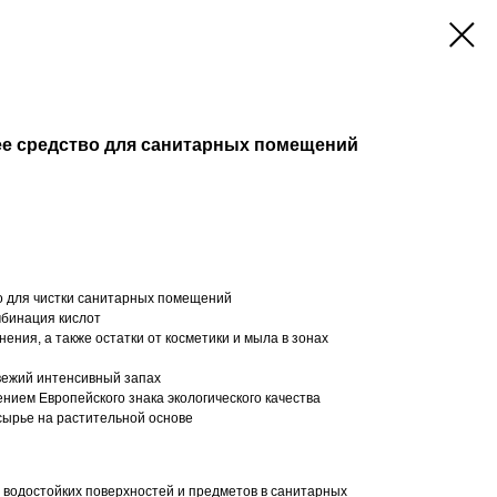
ящее средство для санитарных помещений
о для чистки санитарных помещений
мбинация кислот
ения, а также остатки от косметики и мыла в зонах
вежий интенсивный запах
ием Европейского знака экологического качества
ырье на растительной основе
и водостойких поверхностей и предметов в санитарных