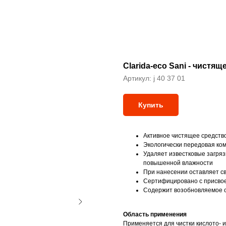
Clarida-eco Sani - чист
Артикул:
j 40 37 01
Купить
Активное чистящее средств
Экологически передовая ко
Удаляет известковые загрязн
повышенной влажности
При нанесении оставляет с
Сертифицировано с присвоен
Содержит возобновляемое с
Область применения
Применяется для чистки кислото- 