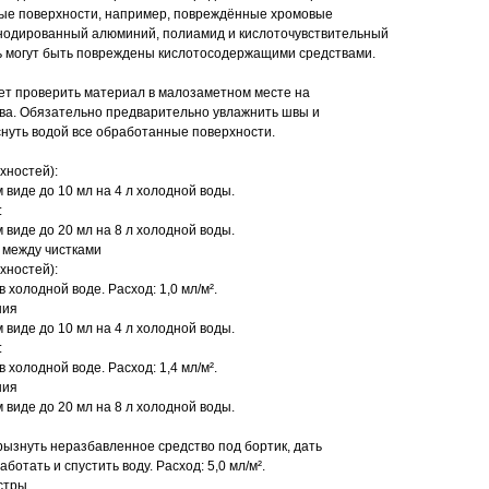
ые поверхности, например, повреждённые хромовые
анодированный алюминий, полиамид и кислоточувствительный
ь могут быть повреждены кислотосодержащими средствами.
т проверить материал в малозаметном месте на
тва. Обязательно предварительно увлажнить швы и
нуть водой все обработанные поверхности.
хностей):
виде до 10 мл на 4 л холодной воды.
:
виде до 20 мл на 8 л холодной воды.
 между чистками
хностей):
 холодной воде. Расход: 1,0 мл/м².
ния
виде до 10 мл на 4 л холодной воды.
:
 холодной воде. Расход: 1,4 мл/м².
ния
виде до 20 мл на 8 л холодной воды.
рызнуть неразбавленное средство под бортик, дать
ботать и спустить воду. Расход: 5,0 мл/м².
стры.