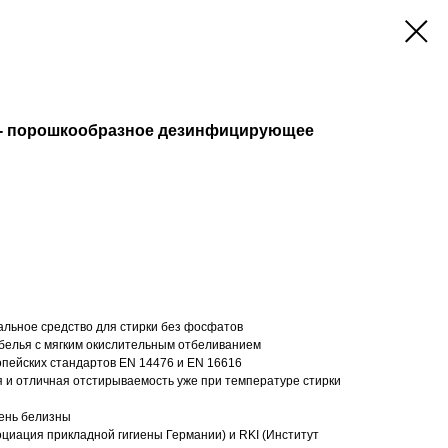
 - порошкообразное дезинфицирующее
льное средство для стирки без фосфатов
белья с мягким окислительным отбеливанием
пейских стандартов EN 14476 и EN 16616
я и отличная отстирываемость уже при температуре стирки
ень белизны
оциация прикладной гигиены Германии) и RKI (Институт