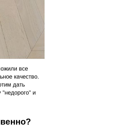
ложили все
ьное качество.
отим дать
 "недорого" и
твенно?