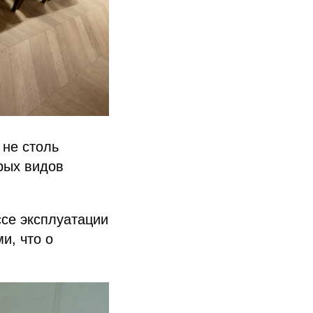
 не столь
рых видов
ссе эксплуатации
и, что о