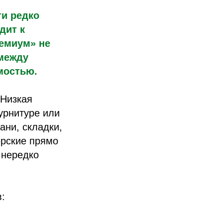
ти редко
дит к
ремиум» не
 между
мостью.
 Низкая
урнитуре или
ани, складки,
ерские прямо
 нередко
: