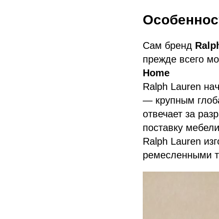
Особенност
Сам бренд
Ralp
прежде всего м
Home
Ralph Lauren на
— крупным глоб
отвечает за разр
поставку мебели
Ralph Lauren из
ремесленными т