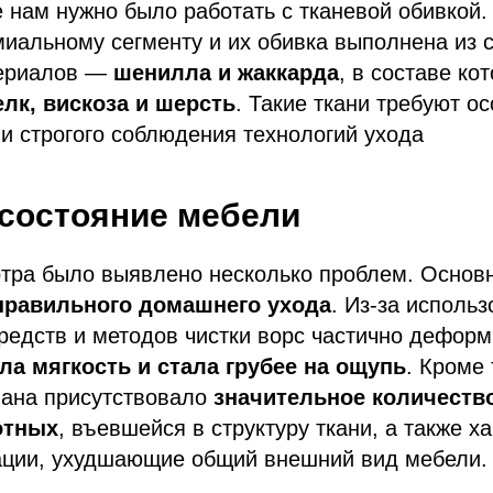
 нам нужно было работать с тканевой обивкой.
миальному сегменту и их обивка выполнена из 
териалов —
шенилла и жаккарда
, в составе ко
лк, вискоза и шерсть
. Такие ткани требуют о
 и строгого соблюдения технологий ухода
состояние мебели
отра было выявлено несколько проблем. Основ
правильного домашнего ухода
. Из-за исполь
едств и методов чистки ворс частично деформ
ла мягкость и стала грубее на ощупь
. Кроме 
вана присутствовало
значительное количеств
отных
, въевшейся в структуру ткани, а также х
ации, ухудшающие общий внешний вид мебели.