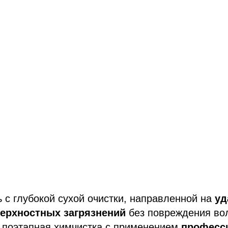
 с глубокой сухой очистки, направленной на
уд
верхностных загрязнений
без повреждения во
 поэтапная химчистка с применением
професс