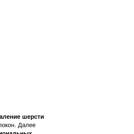
аление шерсти
локон. Далее
иональных