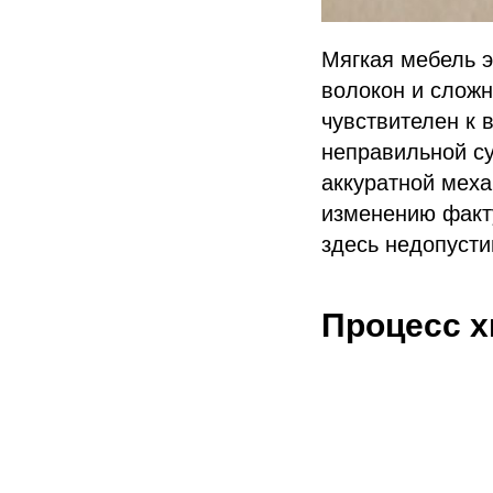
Мягкая мебель э
волокон и слож
чувствителен к 
неправильной с
аккуратной меха
изменению факту
здесь недопуст
Процесс х