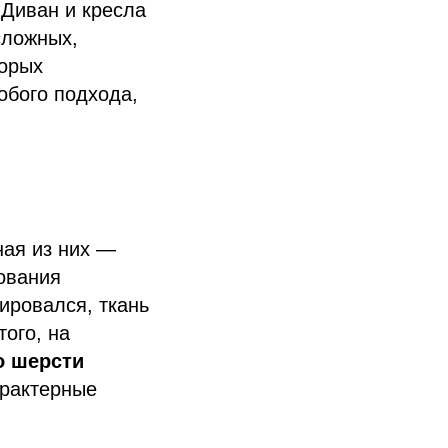
 Диван и кресла
сложных,
торых
собого подхода,
ная из них —
зования
ировался, ткань
того, на
о шерсти
арактерные