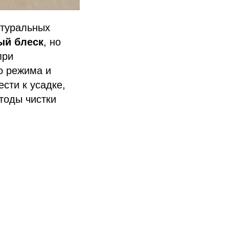
атуральных
ый блеск
, но
при
о режима и
сти к усадке,
тоды чистки