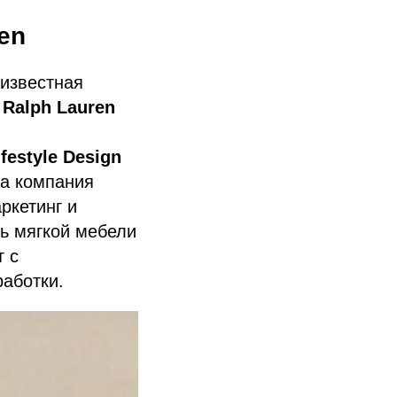
en
 известная
й
Ralph Lauren
festyle Design
та компания
ркетинг и
ь мягкой мебели
т с
аботки.