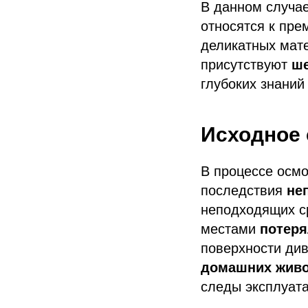
В данном случае
относятся к пре
деликатных ма
присутствуют
ше
глубоких знаний
Исходное 
В процессе осм
последствия
не
неподходящих ср
местами
потеря
поверхности ди
домашних жив
следы эксплуат