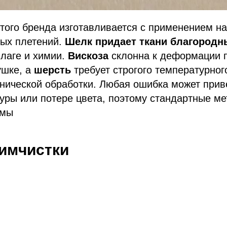
того бренда изготавливается с применением н
ных плетений.
Шелк придает ткани благородн
влаге и химии.
Вискоза
склонна к деформации 
ушке, а
шерсть
требует строгого температурног
нической обработки. Любая ошибка может приве
ры или потере цвета, поэтому стандартные ме
имы
имчистки