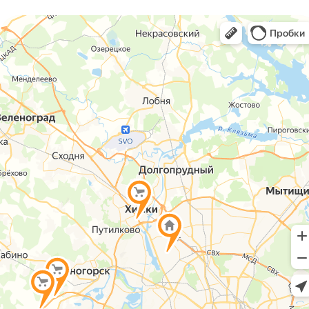
РЕКВИЗИТЫ КОМПАНИИ
Наименование: ООО "ГУАРД ТЕКСТИЛЬ"
ИНН: 5047242364
КПП: 504701001
№ счета: 40702810340000082552
СОЦИАЛЬНЫЕ СЕТИ