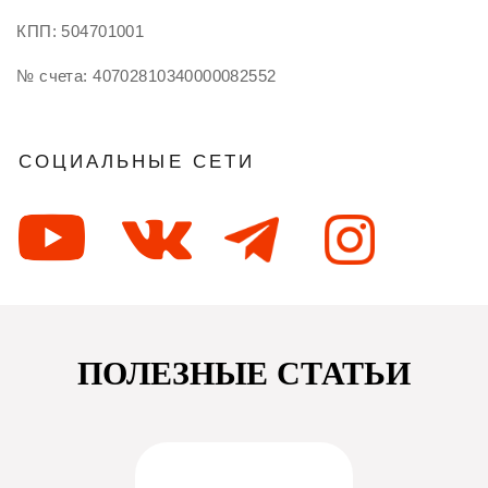
ОФИС - ШОУРУМ ЦДИ "THE DOM"
+ 7 963 787 88 55
guardtextile@mail.ru
г. Москва, Шелепихинская набережная,
34к2, 2 этаж
ПРОИЗВОДСТВЕННЫЙ ОФИС
+ 7 963 787 88 55
ПОЛЕЗНЫЕ СТАТЬИ
guardtextile@mail.ru
г. Москва, ул. Смольная, 12
Вернуться на главную