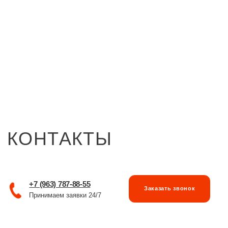
Заказать
звонок
КОНТАКТЫ
+7 (963) 787-88-55
Заказать звонок
Принимаем заявки 24/7
АДРЕС ПРОИЗВОДСТВЕННЫЙ
Россия, 125493, г. Москва, ул. Смольная, д.12
АДРЕС ШОУ-РУМА THE DOM ЦЕНТР
МОДНЫХ ИНТЕРЬЕРОВ