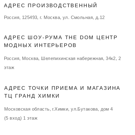
Россия, Москва, Шелепихинская набережная, 34к2, 2
этаж
Я согласен на
обработку моих персональных данных
АДРЕС ТОЧКИ ПРИЕМА И МАГАЗИНА
ТЦ ГРАНД ХИМКИ
Оставить заявку
Московская область, г.Химки, ул.Бутакова, дом 4
(5 вход) 1 этаж
ПЛАТЕЖНЫЕ РЕКВИЗИТЫ БАНКА
Банк: Западное Головное отделение по Московской
области
Среднерусского банка ПАО Сбербанк
БИК 044525225,
ОКАТО
46483000000
ИНН 5047242364, КПП 504701001
к/с 30101810400000000225
р/с 40702810340000082552