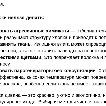
я.
ски нельзя делать:
овать агрессивные химикаты
— отбеливатели
и разрушают структуру хлопка и приводят к пот
ажнять ткань
. Излишняя влага может спровоц
лесени, а также оставить разводы на поверхно
жесткими щётками
. Это повреждает волокна и 
носу.
овать парогенераторы без консультации
. Хо
ффективна, высокая температура может повре
 волокна, особенно если ткань не имеет защит
а дивана — это красиво, уютно и экологично, н
егулярного ухода. Выбирая методы чистки, важн