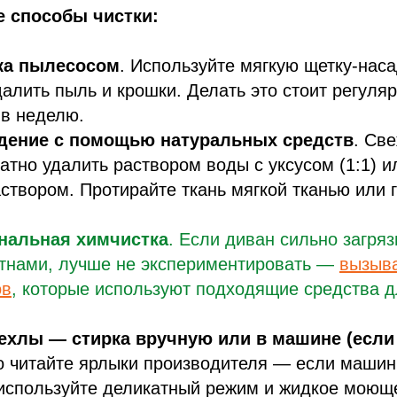
 способы чистки:
ка пылесосом
. Используйте мягкую щетку-наса
далить пыль и крошки. Делать это стоит регуля
 в неделю.
дение с помощью натуральных средств
. Св
атно удалить раствором воды с уксусом (1:1) 
твором. Протирайте ткань мягкой тканью или г
нальная химчистка
. Если диван сильно загря
ятнами, лучше не экспериментировать —
вызыв
ов
, которые используют подходящие средства 
хлы — стирка вручную или в машине (если
 читайте ярлыки производителя — если машин
используйте деликатный режим и жидкое моюще