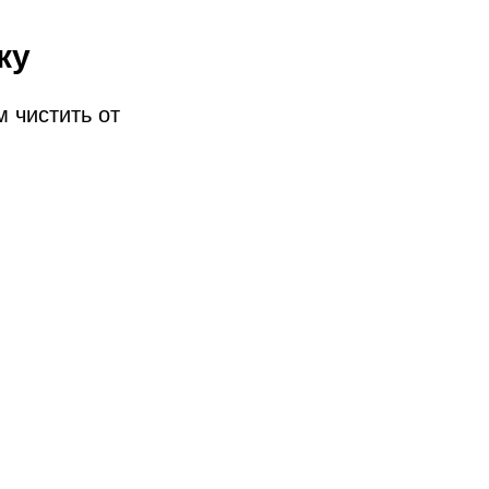
ку
 чистить от