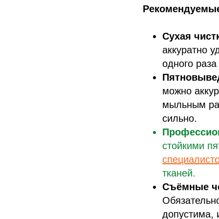
Рекомендуемые
Сухая чист
аккуратно у
одного раза
Пятновыве
можно аккур
мыльным рас
сильно.
Профессио
стойкими п
специалист
тканей.
Съёмные че
Обязательно
допустима, 