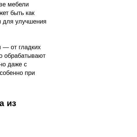
тве мебели
жет быть как
н для улучшения
я — от гладких
но обрабатывают
но даже с
собенно при
а из