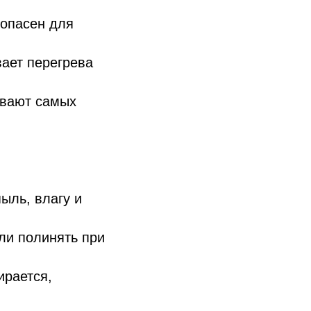
зопасен для
вает перегрева
ывают самых
пыль, влагу и
ли полинять при
ирается,