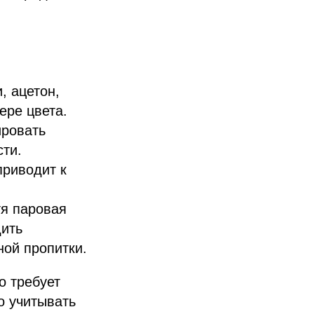
, ацетон,
ере цвета.
ировать
сти.
приводит к
тя паровая
дить
ной пропитки.
о требует
о учитывать