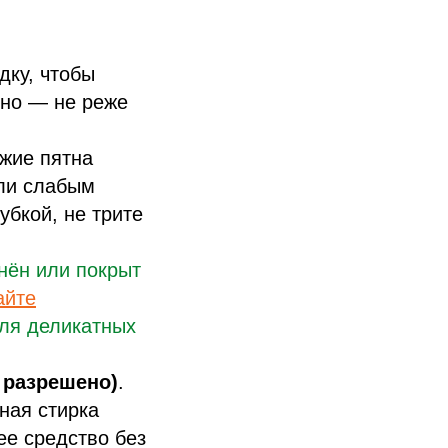
дку, чтобы
рно — не реже
ежие пятна
или слабым
убкой, не трите
знён или покрыт
айте
для деликатных
 разрешено)
.
ная стирка
е средство без