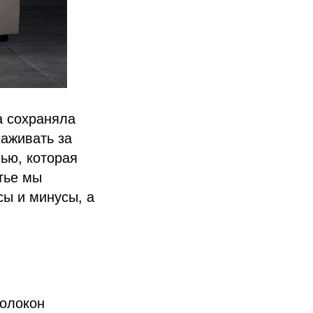
а сохраняла
аживать за
нью, которая
атье мы
сы и минусы, а
волокон